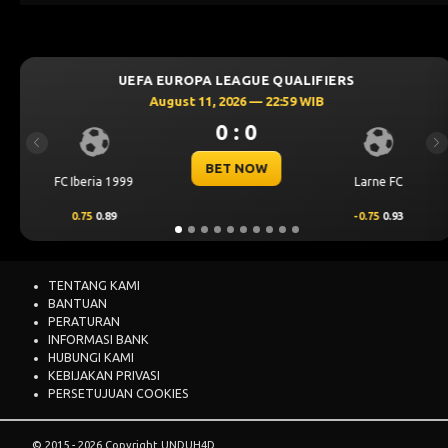
PA LEAGUE QUALIFIERS
SP
11, 2026 — 22:59 WIB
August 16
0 : 0
Previous
Ne
BET NOW
Larne FC
Sevilla
-0.75
0.93
0.25
0.95
TENTANG KAMI
BANTUAN
PERATURAN
INFORMASI BANK
HUBUNGI KAMI
KEBIJAKAN PRIVASI
PERSETUJUAN COOKIES
© 2015 - 2026 Copyright UNDUH4D.