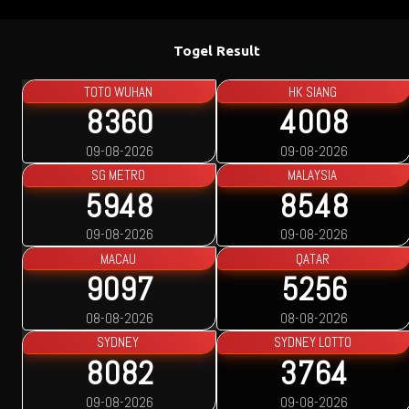
Togel Result
TOTO WUHAN
HK SIANG
8360
4008
09-08-2026
09-08-2026
SG METRO
MALAYSIA
5948
8548
09-08-2026
09-08-2026
MACAU
QATAR
9097
5256
08-08-2026
08-08-2026
SYDNEY
SYDNEY LOTTO
8082
3764
09-08-2026
09-08-2026