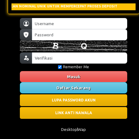
UNAKAN NOMINAL UNIK UNTUK MEMPERCEPAT PROSES DEPOSIT
Remember Me
Masuk
Daftar Sekarang
LUPA PASSWORD AKUN
LINK ANTI NAWALA
Desktop
Wap